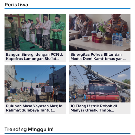
Peristiwa
Bangun Sinergi dengan PCNU,
Sinergitas Polres Blitar dan
Kapolres Lamongan Shalat
Media Demi Kamtibmas yang
Ashar Berjamaah Bersama
Kondusif
Pengurus
Puluhan Masa Yayasan Masjid
10 Tiang Listrik Roboh di
Rahmat Surabaya Tuntut
Manyar Gresik, Timpa
Pengembalian Tanah Wakaf di
Kendaraan Proyek dan
Pandigiling
Lumpuhkan Lalu Lintas
Trending Minggu Ini