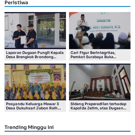
Peristiwa
Laporan Dugaan Pungli Kepala
Cari Figur Berintegritas,
Desa Brengkok Brondong
Pemkot Surabaya Buka
Resmi Diterima Kejari
Pendaftaran Calon Pimpinan
Lamongan
BAZNAS Periode 2026–2031
Posyandu Keluarga Mawar 3
Sidang Praperadilan terhadap
Desa Dukuhsari Jabon Raih
Kapolda Jatim, atas Dugaan
Juara Harapan 1 Lomba
Salah Tahan Pimred Surabaya
Posyandu Berprestasi Tingkat
Pagi Raditya M. Khadaffi
Jawa Timur 2026
Trending Minggu Ini