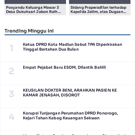
Posyandu Keluarga Mawar 3
Sidang Praperadilan terhadap
Desa Dukuhsari Jabon Raih
Kapolda Jatim, atas Dugaan
Juara Harapan 1 Lomba
Salah Tahan Pimred Surabaya
Posyandu Berprestasi Tingkat
Pagi Raditya M. Khadaffi
Jawa Timur 2026
Trending Minggu Ini
Ketua DPRD Kota Madiun Sebut TPA Diperkirakan
1
Tinggal Bertahan Dua Bulan
Empat Pejabat Baru ESDM, Dilantik Bahlil
2
KEUSILAN DOKTER BENI, ARAHKAN PASIEN KE
3
KAMAR JENASAH, DISOROT
Korupsi Tunjangan Perumahan DPRD Ponorogo,
4
Kejari Tahan Kabag Keuangan Sekwan