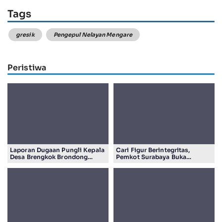
Tags
gresik
Pengepul Nelayan Mengare
Peristiwa
Laporan Dugaan Pungli Kepala
Cari Figur Berintegritas,
Desa Brengkok Brondong
Pemkot Surabaya Buka
Resmi Diterima Kejari
Pendaftaran Calon Pimpinan
Lamongan
BAZNAS Periode 2026–2031