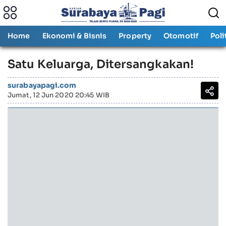
Home
Ekonomi & Bisnis
Property
Otomotif
Poli
Satu Keluarga, Ditersangkakan!
surabayapagi.com
Jumat, 12 Jun 2020 20:45 WIB