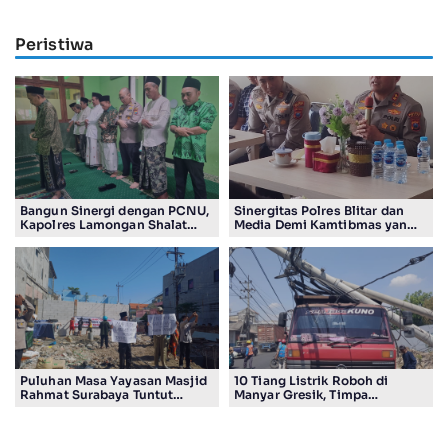
Peristiwa
Bangun Sinergi dengan PCNU,
Sinergitas Polres Blitar dan
Kapolres Lamongan Shalat
Media Demi Kamtibmas yang
Ashar Berjamaah Bersama
Kondusif
Pengurus
Puluhan Masa Yayasan Masjid
10 Tiang Listrik Roboh di
Rahmat Surabaya Tuntut
Manyar Gresik, Timpa
Pengembalian Tanah Wakaf di
Kendaraan Proyek dan
Pandigiling
Lumpuhkan Lalu Lintas