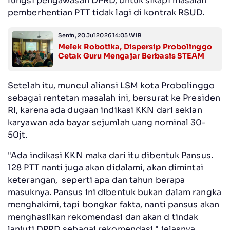
fungsi pengawasan DPRD, untuk sikapi masalah
pemberhentian PTT tidak lagi di kontrak RSUD.
Senin, 20 Jul 2026 14:05 WIB
Melek Robotika, Dispersip Probolinggo
Cetak Guru Mengajar Berbasis STEAM
Setelah itu, muncul aliansi LSM kota Probolinggo
sebagai rentetan masalah ini, bersurat ke Presiden
RI, karena ada dugaan indikasi KKN dari sekian
karyawan ada bayar sejumlah uang nominal 30-
50jt.
"Ada indikasi KKN maka dari itu dibentuk Pansus.
128 PTT nanti juga akan didalami, akan dimintai
keterangan, seperti apa dan tahun berapa
masuknya. Pansus ini dibentuk bukan dalam rangka
menghakimi, tapi bongkar fakta, nanti pansus akan
menghasilkan rekomendasi dan akan d tindak
lanjuti DPRD sebagai rekomendasi," jelasnya