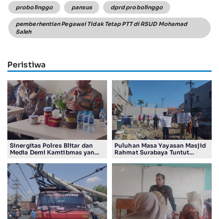
probolinggo
pansus
dprd probolinggo
pemberhentian Pegawai Tidak Tetap PTT di RSUD Mohamad
Saleh
Peristiwa
Sinergitas Polres Blitar dan
Puluhan Masa Yayasan Masjid
Media Demi Kamtibmas yang
Rahmat Surabaya Tuntut
Kondusif
Pengembalian Tanah Wakaf di
Pandigiling