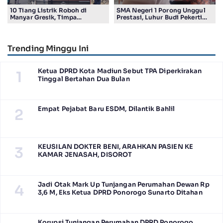
10 Tiang Listrik Roboh di
SMA Negeri 1 Porong Unggul
Manyar Gresik, Timpa
Prestasi, Luhur Budi Pekerti
Kendaraan Proyek dan
Undang Wali Murid dalam
Lumpuhkan Lalu Lintas
Sosialisasi Program Sekolah
Trending Minggu Ini
Ketua DPRD Kota Madiun Sebut TPA Diperkirakan
1
Tinggal Bertahan Dua Bulan
Empat Pejabat Baru ESDM, Dilantik Bahlil
2
KEUSILAN DOKTER BENI, ARAHKAN PASIEN KE
3
KAMAR JENASAH, DISOROT
Jadi Otak Mark Up Tunjangan Perumahan Dewan Rp
4
3,6 M, Eks Ketua DPRD Ponorogo Sunarto Ditahan
Korupsi Tunjangan Perumahan DPRD Ponorogo,