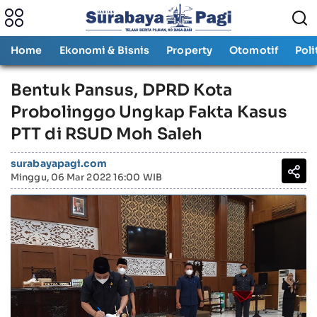
Home
Ekonomi & Bisnis
Property
Otomotif
Poli
Bentuk Pansus, DPRD Kota
Probolinggo Ungkap Fakta Kasus
PTT di RSUD Moh Saleh
surabayapagi.com
Minggu, 06 Mar 2022 16:00 WIB