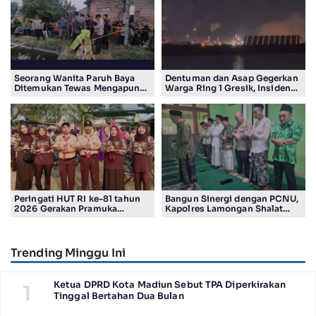
Seorang Wanita Paruh Baya
Dentuman dan Asap Gegerkan
Ditemukan Tewas Mengapung
Warga Ring 1 Gresik, Insiden
di Kolam Ikan Koi
Diduga Terjadi di Smelter PT
Smelting
Peringati HUT RI ke-81 tahun
Bangun Sinergi dengan PCNU,
2026 Gerakan Pramuka
Kapolres Lamongan Shalat
Kwartir Ranting Jabon, Gelar
Ashar Berjamaah Bersama
RALLY HIKING, Trophy bergilir
Pengurus
Camat Jabon
Trending Minggu Ini
Ketua DPRD Kota Madiun Sebut TPA Diperkirakan
1
Tinggal Bertahan Dua Bulan