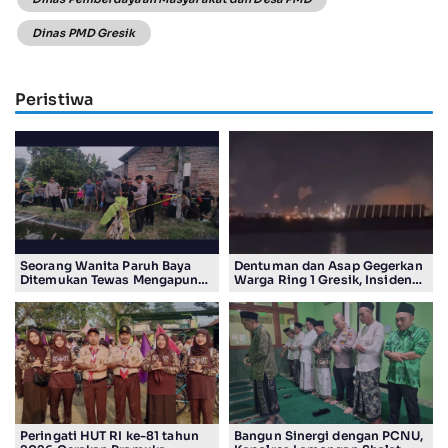
Dinas PMD Gresik
Peristiwa
Seorang Wanita Paruh Baya
Dentuman dan Asap Gegerkan
Ditemukan Tewas Mengapung
Warga Ring 1 Gresik, Insiden
di Kolam Ikan Koi
Diduga Terjadi di Smelter PT
Smelting
Peringati HUT RI ke-81 tahun
Bangun Sinergi dengan PCNU,