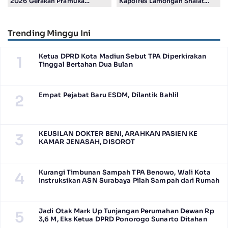
2026 Gerakan Pramuka
Kapolres Lamongan Shalat
Kwartir Ranting Jabon, Gelar
Ashar Berjamaah Bersama
RALLY HIKING, Trophy bergilir
Pengurus
Camat Jabon
Trending Minggu Ini
Ketua DPRD Kota Madiun Sebut TPA Diperkirakan
1
Tinggal Bertahan Dua Bulan
Empat Pejabat Baru ESDM, Dilantik Bahlil
2
KEUSILAN DOKTER BENI, ARAHKAN PASIEN KE
3
KAMAR JENASAH, DISOROT
Kurangi Timbunan Sampah TPA Benowo, Wali Kota
4
Instruksikan ASN Surabaya Pilah Sampah dari Rumah
Jadi Otak Mark Up Tunjangan Perumahan Dewan Rp
5
3,6 M, Eks Ketua DPRD Ponorogo Sunarto Ditahan