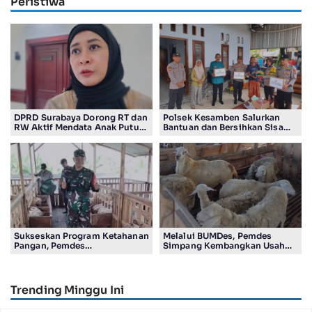
Peristiwa
DPRD Surabaya Dorong RT dan
Polsek Kesamben Salurkan
RW Aktif Mendata Anak Putus
Bantuan dan Bersihkan Sisa
Sekolah
Insiden kebakaran Rumah
Kakek Sukatin
Sukseskan Program Ketahanan
Melalui BUMDes, Pemdes
Pangan, Pemdes
Simpang Kembangkan Usaha
Cangkringturi Usaha Ternak
Ternak Kambing
Kambing
Trending Minggu Ini