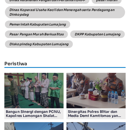
Dinas Ketahanan Pangan dan Pertanian DKPP
pasar murah
Dinas Koperasi Usaha Kecil dan Menengah serta Perdagangan
Dinkopdag
Pemerintah Kabupaten Lumajang
Pasar Pangan Murah Berkualitas
DKPP Kabupaten Lumajang
Diskopindag Kabupaten Lumajang
Peristiwa
Bangun Sinergi dengan PCNU,
Sinergitas Polres Blitar dan
Kapolres Lamongan Shalat
Media Demi Kamtibmas yang
Ashar Berjamaah Bersama
Kondusif
Pengurus