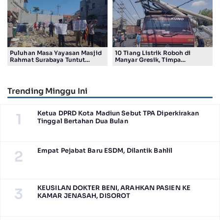
Puluhan Masa Yayasan Masjid
10 Tiang Listrik Roboh di
Rahmat Surabaya Tuntut
Manyar Gresik, Timpa
Pengembalian Tanah Wakaf di
Kendaraan Proyek dan
Pandigiling
Lumpuhkan Lalu Lintas
Trending Minggu Ini
Ketua DPRD Kota Madiun Sebut TPA Diperkirakan
1
Tinggal Bertahan Dua Bulan
Empat Pejabat Baru ESDM, Dilantik Bahlil
2
KEUSILAN DOKTER BENI, ARAHKAN PASIEN KE
3
KAMAR JENASAH, DISOROT