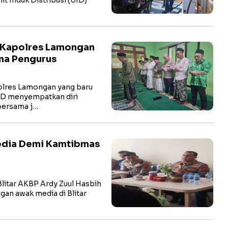
 Kapolres Lamongan
ma Pengurus
res Lamongan yang baru
hD menyempatkan diri
bersama j…
Media Demi Kamtibmas
litar AKBP Ardy Zuul Hasbih
ngan awak media di Blitar