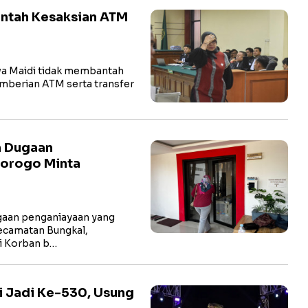
antah Kesaksian ATM
a Maidi tidak membantah
pemberian ATM serta transfer
n Dugaan
norogo Minta
aan penganiayaan yang
ecamatan Bungkal,
li Korban b…
i Jadi Ke-530, Usung