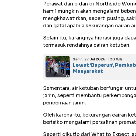
Perawat dan bidan di Northside Women
hamil mungkin akan mengalami bebera
mengkhawatirkan, seperti pusing, sakit
dan gatal apabila kekurangan cairan ai
Selain itu, kurangnya hidrasi juga d
termasuk rendahnya cairan ketuban.
Senin, 27 Jul 2026 11:00 WIB
Lewat ‘Baperun’, Pemka
Masyarakat
Sementara, air ketuban berfungsi un
janin, seperti membantu perkembangan
pencernaan janin.
Oleh karena itu, kekurangan cairan k
berisiko mengalami persalinan premat
Seperti dikutip dari What to Expect, 