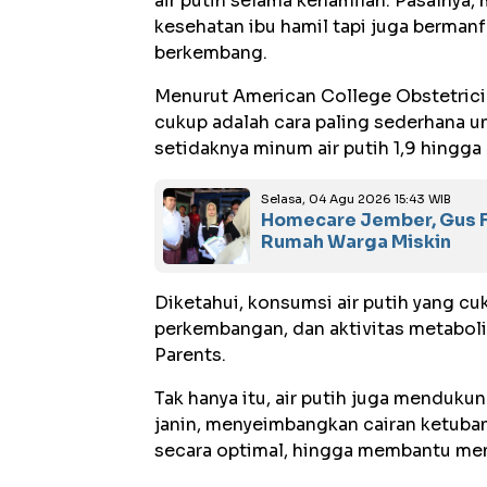
air putih selama kehamilan. Pasalnya,
kesehatan ibu hamil tapi juga berman
berkembang.
Menurut American College Obstetrici
cukup adalah cara paling sederhana u
setidaknya minum air putih 1,9 hingga 2
Selasa, 04 Agu 2026 15:43 WIB
Homecare Jember, Gus F
Rumah Warga Miskin
Diketahui, konsumsi air putih yang c
perkembangan, dan aktivitas metaboli
Parents.
Tak hanya itu, air putih juga menduku
janin, menyeimbangkan cairan ketuban
secara optimal, hingga membantu men