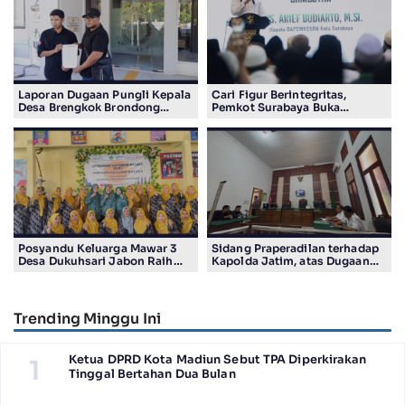
Laporan Dugaan Pungli Kepala
Cari Figur Berintegritas,
Desa Brengkok Brondong
Pemkot Surabaya Buka
Resmi Diterima Kejari
Pendaftaran Calon Pimpinan
Lamongan
BAZNAS Periode 2026–2031
Posyandu Keluarga Mawar 3
Sidang Praperadilan terhadap
Desa Dukuhsari Jabon Raih
Kapolda Jatim, atas Dugaan
Juara Harapan 1 Lomba
Salah Tahan Pimred Surabaya
Posyandu Berprestasi Tingkat
Pagi Raditya M. Khadaffi
Jawa Timur 2026
Trending Minggu Ini
Ketua DPRD Kota Madiun Sebut TPA Diperkirakan
1
Tinggal Bertahan Dua Bulan