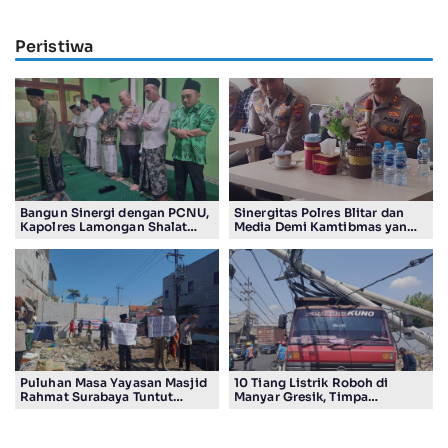
Peristiwa
Bangun Sinergi dengan PCNU,
Sinergitas Polres Blitar dan
Kapolres Lamongan Shalat
Media Demi Kamtibmas yang
Ashar Berjamaah Bersama
Kondusif
Pengurus
Puluhan Masa Yayasan Masjid
10 Tiang Listrik Roboh di
Rahmat Surabaya Tuntut
Manyar Gresik, Timpa
Pengembalian Tanah Wakaf di
Kendaraan Proyek dan
Pandigiling
Lumpuhkan Lalu Lintas