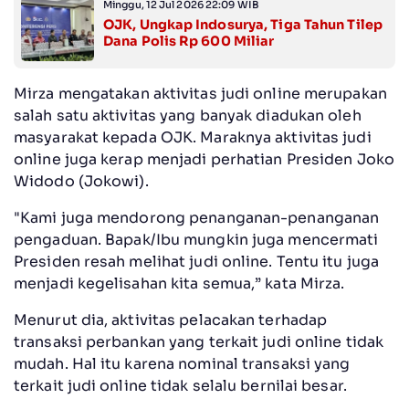
Minggu, 12 Jul 2026 22:09 WIB
OJK, Ungkap Indosurya, Tiga Tahun Tilep
Dana Polis Rp 600 Miliar
Mirza mengatakan aktivitas judi online merupakan
salah satu aktivitas yang banyak diadukan oleh
masyarakat kepada OJK. Maraknya aktivitas judi
online juga kerap menjadi perhatian Presiden Joko
Widodo (Jokowi).
"Kami juga mendorong penanganan-penanganan
pengaduan. Bapak/Ibu mungkin juga mencermati
Presiden resah melihat judi online. Tentu itu juga
menjadi kegelisahan kita semua,” kata Mirza.
Menurut dia, aktivitas pelacakan terhadap
transaksi perbankan yang terkait judi online tidak
mudah. Hal itu karena nominal transaksi yang
terkait judi online tidak selalu bernilai besar.