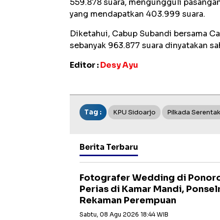
559.878 suara, mengungguli pasangan
yang mendapatkan 403.999 suara.
Diketahui, Cabup Subandi bersama Caw
sebanyak 963.877 suara dinyatakan sah
Editor :
Desy Ayu
Tag :
KPU Sidoarjo
Pilkada Serenta
Berita Terbaru
Fotografer Wedding di Ponoro
Perias di Kamar Mandi, Ponse
Rekaman Perempuan
Sabtu, 08 Agu 2026 18:44 WIB