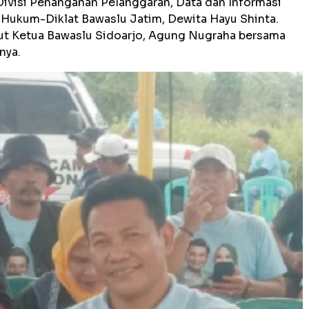
visi Penanganan Pelanggaran, Data dan Informasi
 Hukum-Diklat Bawaslu Jatim, Dewita Hayu Shinta.
ut Ketua Bawaslu Sidoarjo, Agung Nugraha bersama
nnya.