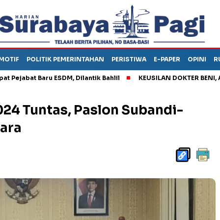
MOTIF
POLITIK PEMERINTAHAN
PERISTIWA
E-PAPER
OPINI
R
aru ESDM, Dilantik Bahlil
KEUSILAN DOKTER BENI, ARAHKAN PA
24 Tuntas, Paslon Subandi-
uara