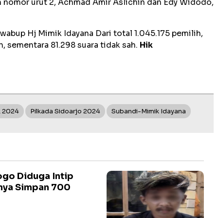
 nomor urut 2, Achmad Amir Aslichin dan Edy Widodo,
abup Hj Mimik Idayana Dari total 1.045.175 pemilih,
, sementara 81.298 suara tidak sah.
Hik
k 2024
Pilkada Sidoarjo 2024
Subandi-Mimik Idayana
go Diduga Intip
lnya Simpan 700