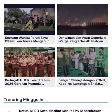
Seorang Wanita Paruh Baya
Dentuman dan Asap Gegerkan
Ditemukan Tewas Mengapung
Warga Ring 1 Gresik, Insiden
di Kolam Ikan Koi
Diduga Terjadi di Smelter PT
Smelting
Peringati HUT RI ke-81 tahun
Bangun Sinergi dengan PCNU,
2026 Gerakan Pramuka
Kapolres Lamongan Shalat
Kwartir Ranting Jabon, Gelar
Ashar Berjamaah Bersama
RALLY HIKING, Trophy bergilir
Pengurus
Camat Jabon
Trending Minggu Ini
Ketua DPRD Kota Madiun Sebut TPA Diperkirakan