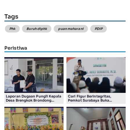
Tags
Phk
Buruh diphk
puan maharani
PDIP
Peristiwa
Laporan Dugaan Pungli Kepala
Cari Figur Berintegritas,
Desa Brengkok Brondong
Pemkot Surabaya Buka
Resmi Diterima Kejari
Pendaftaran Calon Pimpinan
Lamongan
BAZNAS Periode 2026–2031