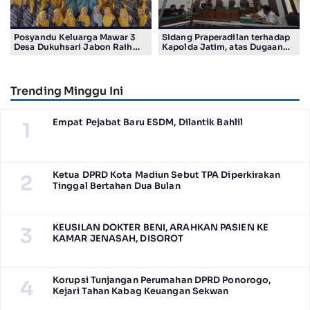
Posyandu Keluarga Mawar 3
Sidang Praperadilan terhadap
Desa Dukuhsari Jabon Raih
Kapolda Jatim, atas Dugaan
Juara Harapan 1 Lomba
Salah Tahan Pimred Surabaya
Posyandu Berprestasi Tingkat
Pagi Raditya M. Khadaffi
Jawa Timur 2026
Trending Minggu Ini
Empat Pejabat Baru ESDM, Dilantik Bahlil
1
Ketua DPRD Kota Madiun Sebut TPA Diperkirakan
2
Tinggal Bertahan Dua Bulan
KEUSILAN DOKTER BENI, ARAHKAN PASIEN KE
3
KAMAR JENASAH, DISOROT
Korupsi Tunjangan Perumahan DPRD Ponorogo,
4
Kejari Tahan Kabag Keuangan Sekwan