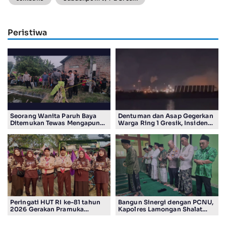
Peristiwa
Seorang Wanita Paruh Baya
Dentuman dan Asap Gegerkan
Ditemukan Tewas Mengapung
Warga Ring 1 Gresik, Insiden
di Kolam Ikan Koi
Diduga Terjadi di Smelter PT
Smelting
Peringati HUT RI ke-81 tahun
Bangun Sinergi dengan PCNU,
2026 Gerakan Pramuka
Kapolres Lamongan Shalat
Kwartir Ranting Jabon, Gelar
Ashar Berjamaah Bersama
RALLY HIKING, Trophy bergilir
Pengurus