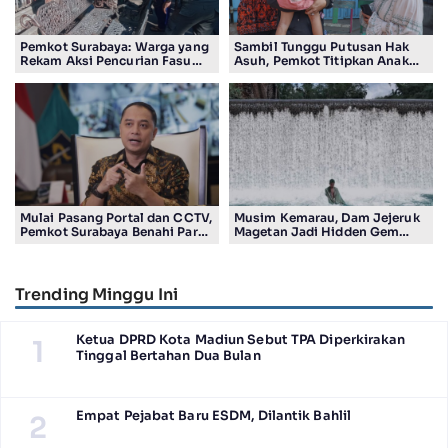
Pemkot Surabaya: Warga yang
Sambil Tunggu Putusan Hak
Rekam Aksi Pencurian Fasum
Asuh, Pemkot Titipkan Anak
Bakal Dapat Insentif Rp300
Pasutri Viral ke Rumah
Ribu
Aman Kota Surabaya
Mulai Pasang Portal dan CCTV,
Musim Kemarau, Dam Jejeruk
Pemkot Surabaya Benahi Parkir
Magetan Jadi Hidden Gem
Makam Keputih
Gratis Bernuansa Alam
Trending Minggu Ini
Ketua DPRD Kota Madiun Sebut TPA Diperkirakan
1
Tinggal Bertahan Dua Bulan
Empat Pejabat Baru ESDM, Dilantik Bahlil
2