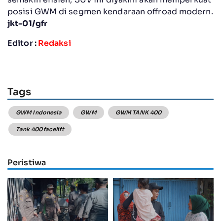
posisi GWM di segmen kendaraan offroad modern.
jkt-01/gfr
Editor :
Redaksi
Tags
GWM Indonesia
GWM
GWM TANK 400
Tank 400 facelift
Peristiwa