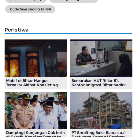
budidaya cacing tanah
Peristiwa
Mobil di Blitar Hangus
Semarakan HUT RI ke-81,
Terbakar Akibat Konsleting
Kantor Imigrasi Blitar hadirkan
Listrik, Kerugian Capai Rp200
Layanan Paspor Program
Juta Lebih
Pasporia
Dampingi Kunjungan Cak Imin
PT Smelting Buka Suara soal
di Gresik, Kapolres Ramadhan
Dentuman Keras di Smelter: