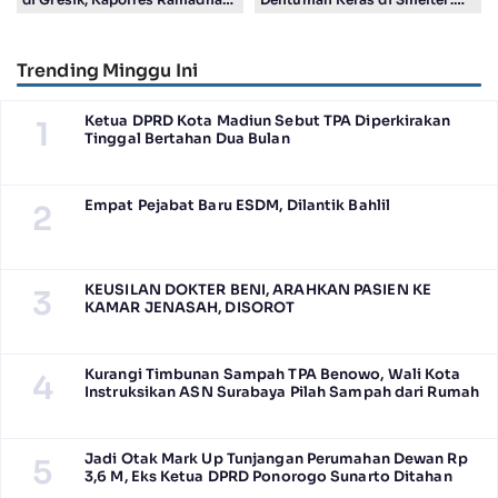
Nasution Titip Pesan Penting
Material Suhu Tinggi Bertemu
untuk Pelajar
Air
Trending Minggu Ini
Ketua DPRD Kota Madiun Sebut TPA Diperkirakan
1
Tinggal Bertahan Dua Bulan
Empat Pejabat Baru ESDM, Dilantik Bahlil
2
KEUSILAN DOKTER BENI, ARAHKAN PASIEN KE
3
KAMAR JENASAH, DISOROT
Kurangi Timbunan Sampah TPA Benowo, Wali Kota
4
Instruksikan ASN Surabaya Pilah Sampah dari Rumah
Jadi Otak Mark Up Tunjangan Perumahan Dewan Rp
5
3,6 M, Eks Ketua DPRD Ponorogo Sunarto Ditahan