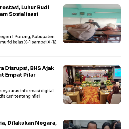
estasi, Luhur Budi
am Sosialisasi
geri 1 Porong, Kabupaten
murid kelas X-1 sampai X-12
a Disrupsi, BHS Ajak
t Empat Pilar
snya arus informasi digital
iskusi tentang nilai
ia, Dilakukan Negara,