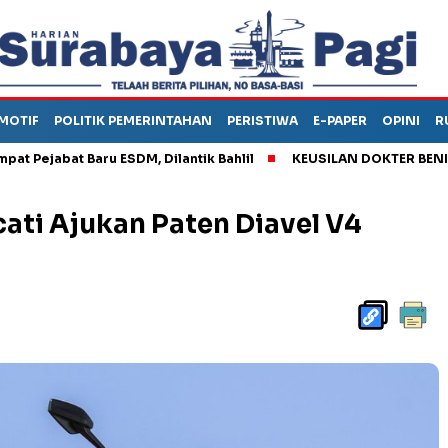
MOTIF
POLITIK PEMERINTAHAN
PERISTIWA
E-PAPER
OPINI
R
bat Baru ESDM, Dilantik Bahlil
KEUSILAN DOKTER BENI, ARAHK
ati Ajukan Paten Diavel V4