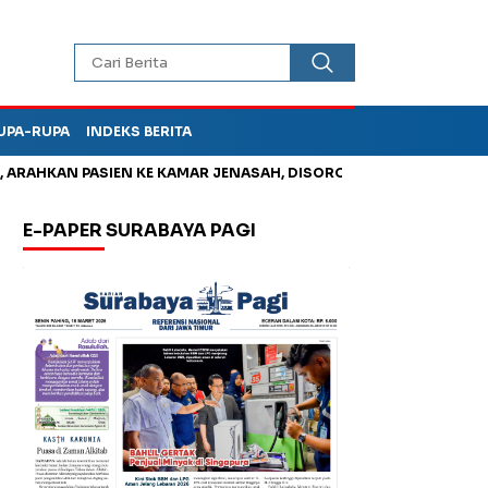
UPA-RUPA
INDEKS BERITA
AN PASIEN KE KAMAR JENASAH, DISOROT
Jadi Otak Mark Up T
E-PAPER SURABAYA PAGI