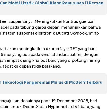
alan Mobil Listrik Global Alami Penurunan 11 Persen
istem suspensinya. Meningkatkan kontras gambar
kabel pada tabung garpu depan, menunjukkan bahwa
n sistem suspensi elektronik Ducati Skyhook, mirip
cati akan meningkatkan ukuran layar TFT yang baru
5 inci yang ada pada versi standar saat ini, dengan
gan empat ujung knalpot baru yang dipotong miring
a, tepat di depan roda belakang.
an Teknologi Pengereman Mulus di Model Y Terbaru
mengajukan desainnya pada 19 Desember 2025, hari
sain untuk DesertX dan Hypermotard V2 baru, yang