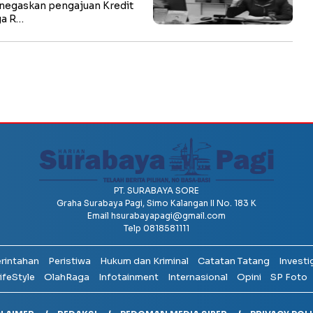
negaskan pengajuan Kredit
ga R…
PT. SURABAYA SORE
Graha Surabaya Pagi, Simo Kalangan II No. 183 K
Email
hsurabayapagi@gmail.com
Telp 0818581111
erintahan
Peristiwa
Hukum dan Kriminal
Catatan Tatang
Investi
ifeStyle
OlahRaga
Infotainment
Internasional
Opini
SP Foto