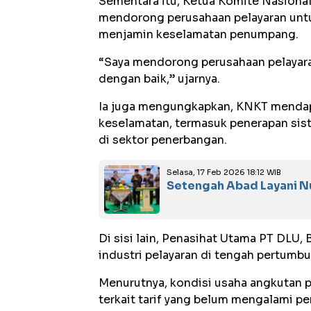
Sementara itu, Ketua Komite Nasiona
mendorong perusahaan pelayaran untu
menjamin keselamatan penumpang.
“Saya mendorong perusahaan pelayar
dengan baik,” ujarnya.
Ia juga mengungkapkan, KNKT mendap
keselamatan, termasuk penerapan sis
di sektor penerbangan.
Selasa, 17 Feb 2026 18:12 WIB
Setengah Abad Layani N
Di sisi lain, Penasihat Utama PT DLU
industri pelayaran di tengah pertumb
Menurutnya, kondisi usaha angkutan 
terkait tarif yang belum mengalami pe