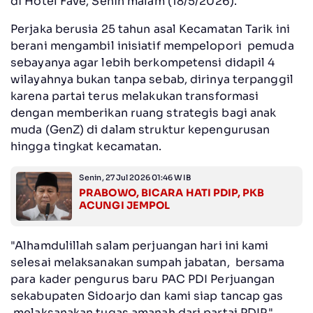
di Hotel Fave, Senin malam (18/5/2026).
Perjaka berusia 25 tahun asal Kecamatan Tarik ini
berani mengambil inisiatif mempelopori pemuda
sebayanya agar lebih berkompetensi didapil 4
wilayahnya bukan tanpa sebab, dirinya terpanggil
karena partai terus melakukan transformasi
dengan memberikan ruang strategis bagi anak
muda (GenZ) di dalam struktur kepengurusan
hingga tingkat kecamatan.
Senin, 27 Jul 2026 01:46 WIB
PRABOWO, BICARA HATI PDIP, PKB
ACUNGI JEMPOL
"Alhamdulillah salam perjuangan hari ini kami
selesai melaksanakan sumpah jabatan, bersama
para kader pengurus baru PAC PDI Perjuangan
sekabupaten Sidoarjo dan kami siap tancap gas
melaksanakan tugas amanah dari partai PDIP,"