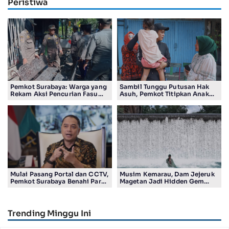
Peristiwa
Pemkot Surabaya: Warga yang
Sambil Tunggu Putusan Hak
Rekam Aksi Pencurian Fasum
Asuh, Pemkot Titipkan Anak
Bakal Dapat Insentif Rp300
Pasutri Viral ke Rumah
Ribu
Aman Kota Surabaya
Mulai Pasang Portal dan CCTV,
Musim Kemarau, Dam Jejeruk
Pemkot Surabaya Benahi Parkir
Magetan Jadi Hidden Gem
Makam Keputih
Gratis Bernuansa Alam
Trending Minggu Ini