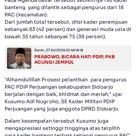
Pada Agenda besar tersebut sedikitnya 198 kader
banteng yang dilantik sebagai pengurus dari 18
PAC (kecamatan).
Dari jumlah total tersebut, diisi kader perempuan
sebanyak 83 (42 persen) dan generasi muda usia di
bawah 35 tahun sebanyak 75 (38 persen).
Senin, 27 Jul 2026 01:46 WIB
PRABOWO, BICARA HATI PDIP, PKB
ACUNGI JEMPOL
"Alhamdulillah Prosesi pelantikan para pengurus
PAC PDIP Perjuangan sekabupaten Sidoarjo
berjalan dengan baik, khidmat dan meriah," ujar
Kusumo Adi Nugroho, SE Kader Militan PDIP
Perjuangan yang juga anggota DPRD Sidoarjo.
Dalam kesempatan tersebut Kusumo juga
mengapresiasi setinggi tingginya atas terpilih
para kader banteng terbaik sebagai pengurus PAC