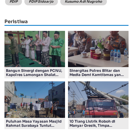
PDIP
PDIP Sidoarjo
Kusumo Adi Nugroho
Peristiwa
Bangun Sinergi dengan PCNU,
Sinergitas Polres Blitar dan
Kapolres Lamongan Shalat
Media Demi Kamtibmas yang
Ashar Berjamaah Bersama
Kondusif
Pengurus
Puluhan Masa Yayasan Masjid
10 Tiang Listrik Roboh di
Rahmat Surabaya Tuntut
Manyar Gresik, Timpa
Pengembalian Tanah Wakaf di
Kendaraan Proyek dan