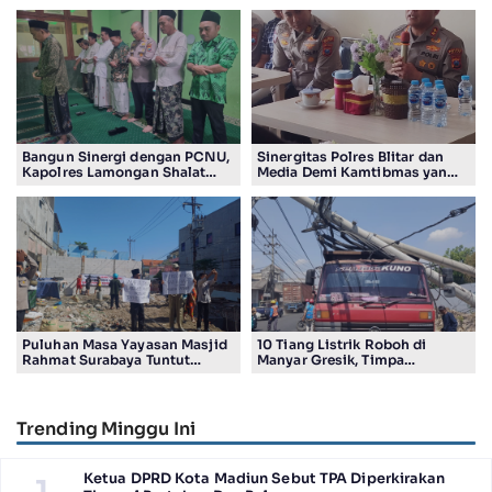
Bangun Sinergi dengan PCNU,
Sinergitas Polres Blitar dan
Kapolres Lamongan Shalat
Media Demi Kamtibmas yang
Ashar Berjamaah Bersama
Kondusif
Pengurus
Puluhan Masa Yayasan Masjid
10 Tiang Listrik Roboh di
Rahmat Surabaya Tuntut
Manyar Gresik, Timpa
Pengembalian Tanah Wakaf di
Kendaraan Proyek dan
Pandigiling
Lumpuhkan Lalu Lintas
Trending Minggu Ini
Ketua DPRD Kota Madiun Sebut TPA Diperkirakan