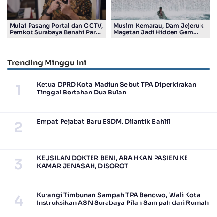
Mulai Pasang Portal dan CCTV,
Musim Kemarau, Dam Jejeruk
Pemkot Surabaya Benahi Parkir
Magetan Jadi Hidden Gem
Makam Keputih
Gratis Bernuansa Alam
Trending Minggu Ini
Ketua DPRD Kota Madiun Sebut TPA Diperkirakan
1
Tinggal Bertahan Dua Bulan
Empat Pejabat Baru ESDM, Dilantik Bahlil
2
KEUSILAN DOKTER BENI, ARAHKAN PASIEN KE
3
KAMAR JENASAH, DISOROT
Kurangi Timbunan Sampah TPA Benowo, Wali Kota
4
Instruksikan ASN Surabaya Pilah Sampah dari Rumah