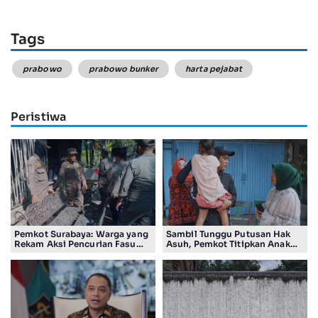
Tags
prabowo
prabowo bunker
harta pejabat
Peristiwa
Pemkot Surabaya: Warga yang
Sambil Tunggu Putusan Hak
Rekam Aksi Pencurian Fasum
Asuh, Pemkot Titipkan Anak
Bakal Dapat Insentif Rp300
Pasutri Viral ke Rumah
Ribu
Aman Kota Surabaya