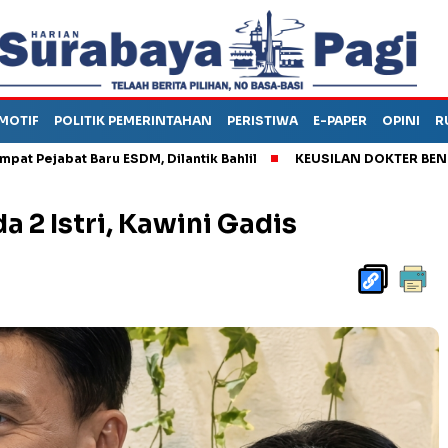
MOTIF
POLITIK PEMERINTAHAN
PERISTIWA
E-PAPER
OPINI
R
abat Baru ESDM, Dilantik Bahlil
KEUSILAN DOKTER BENI, ARAH
da 2 Istri, Kawini Gadis