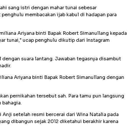
kahi sang istri dengan mahar tunai sebesar
t penghulu membacakan ijab kabul di hadapan para
smiliana Ariyana binti Bapak Robert Simanullang kepada
r tunai," ucap penghulu dikutip dari Instagram
bul dengan suara lantang. Jawaban tegasnya disambut
adir.
iliana Ariyana binti Bapak Robert Simanullang dengan
takan pernikahan tersebut sah. Para tamu pun langsung
 bahagia.
gi Anji setelah resmi bercerai dari Wina Natalia pada
yang dibangun sejak 2012 diketahui berakhir karena