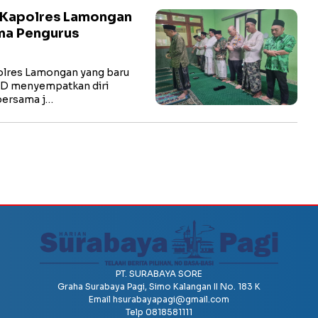
 Kapolres Lamongan
ma Pengurus
res Lamongan yang baru
hD menyempatkan diri
bersama j…
PT. SURABAYA SORE
Graha Surabaya Pagi, Simo Kalangan II No. 183 K
Email
hsurabayapagi@gmail.com
Telp 0818581111