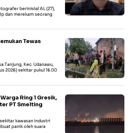
rafer berinisial AL (27),
tip dan merekam seorang
itemukan Tewas
a Tanjung, Kec. Udanawu,
us 2026) sekitar pukul 16.00
arga Ring 1 Gresik,
ter PT Smelting
ekitar kawasan industri
buat panik oleh suara
…