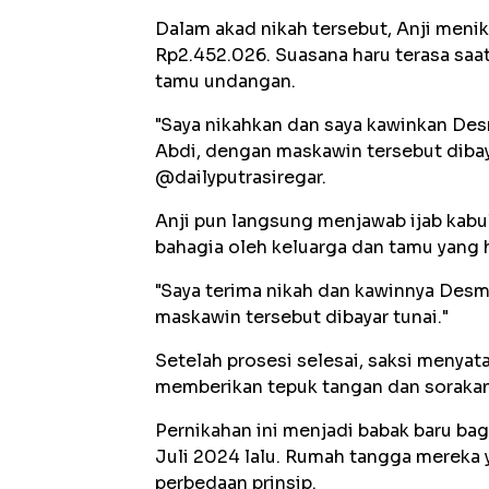
‎‎Dalam akad nikah tersebut, Anji meni
Rp2.452.026. Suasana haru terasa saa
tamu undangan.
‎‎"Saya nikahkan dan saya kawinkan De
Abdi, dengan maskawin tersebut dibaya
@dailyputrasiregar.
‎‎Anji pun langsung menjawab ijab ka
bahagia oleh keluarga dan tamu yang h
‎"Saya terima nikah dan kawinnya Desm
maskawin tersebut dibayar tunai."
‎Setelah prosesi selesai, saksi menya
memberikan tepuk tangan dan sorakan
‎‎Pernikahan ini menjadi babak baru ba
Juli 2024 lalu. Rumah tangga mereka 
perbedaan prinsip.