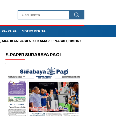
UPA-RUPA
INDEKS BERITA
N PASIEN KE KAMAR JENASAH, DISOROT
Jadi Otak Mark Up Tu
E-PAPER SURABAYA PAGI