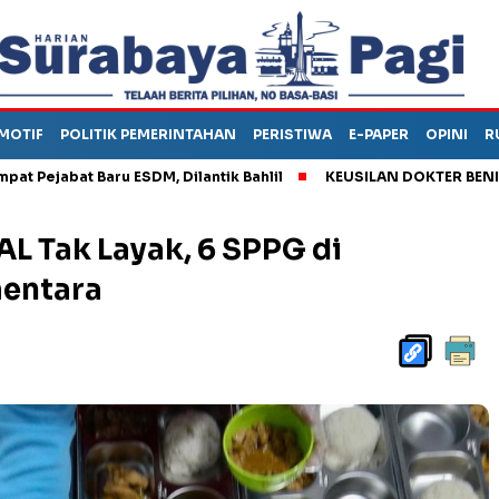
MOTIF
POLITIK PEMERINTAHAN
PERISTIWA
E-PAPER
OPINI
R
at Baru ESDM, Dilantik Bahlil
KEUSILAN DOKTER BENI, ARAHKA
AL Tak Layak, 6 SPPG di
mentara