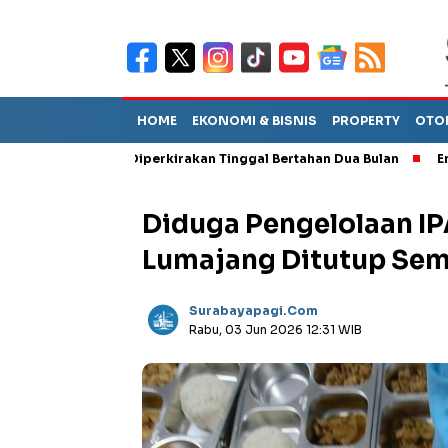
HOME
EKONOMI & BISNIS
PROPERTY
OTO
ebut TPA Diperkirakan Tinggal Bertahan Dua Bulan
Empat Pejab
Diduga Pengelolaan IP
Lumajang Ditutup Se
Surabayapagi.com
Rabu, 03 Jun 2026 12:31 WIB