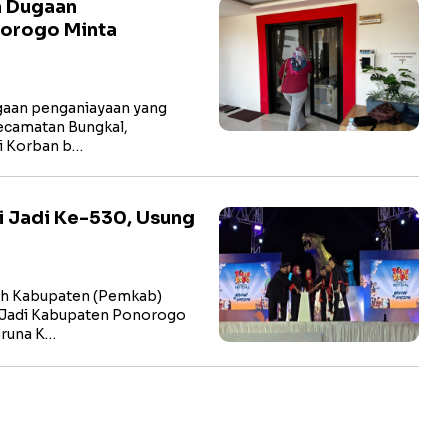
n Dugaan
norogo Minta
aan penganiayaan yang
ecamatan Bungkal,
li Korban b…
i Jadi Ke-530, Usung
h Kabupaten (Pemkab)
 Jadi Kabupaten Ponorogo
Aruna K…