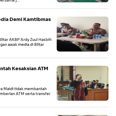
bersama j…
Media Demi Kamtibmas
litar AKBP Ardy Zuul Hasbih
ngan awak media di Blitar
antah Kesaksian ATM
a Maidi tidak membantah
pemberian ATM serta transfer