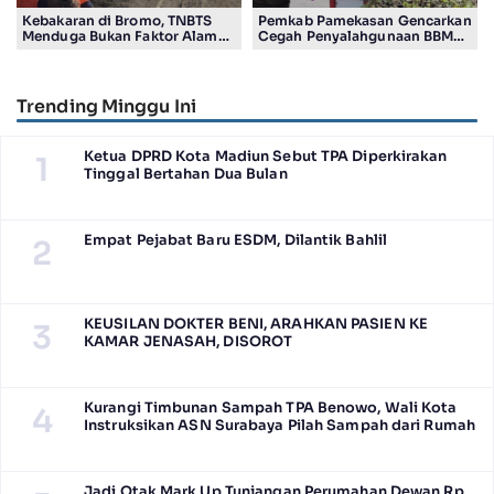
Kebakaran di Bromo, TNBTS
Pemkab Pamekasan Gencarkan
Menduga Bukan Faktor Alam
Cegah Penyalahgunaan BBM
Tapi Aktivitas Manusia
bersubsidi di Kalangan
Nelayan
Trending Minggu Ini
Ketua DPRD Kota Madiun Sebut TPA Diperkirakan
1
Tinggal Bertahan Dua Bulan
Empat Pejabat Baru ESDM, Dilantik Bahlil
2
KEUSILAN DOKTER BENI, ARAHKAN PASIEN KE
3
KAMAR JENASAH, DISOROT
Kurangi Timbunan Sampah TPA Benowo, Wali Kota
4
Instruksikan ASN Surabaya Pilah Sampah dari Rumah
Jadi Otak Mark Up Tunjangan Perumahan Dewan Rp