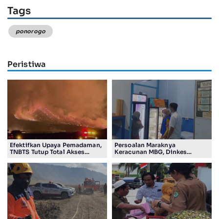
Tags
ponorogo
Peristiwa
Efektifkan Upaya Pemadaman,
Persoalan Maraknya
TNBTS Tutup Total Akses
Keracunan MBG, Dinkes
Wisata Kawasan Gunung
Tulungagung Temukan
Bromo
Pelanggaran SOP