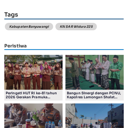
Tags
Kabupaten Banyuwangi
KN SAR Widura 225
Peristiwa
Peringati HUT RI ke-81 tahun
Bangun Sinergi dengan PCNU,
2026 Gerakan Pramuka
Kapolres Lamongan Shalat
Kwartir Ranting Jabon, Gelar
Ashar Berjamaah Bersama
RALLY HIKING, Trophy bergilir
Pengurus
Camat Jabon