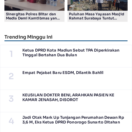
Sinergitas Polres Blitar dan
Puluhan Masa Yayasan Masjid
Media Demi Kamtibmas yang
Rahmat Surabaya Tuntut
Kondusif
Pengembalian Tanah Wakaf di
Pandigiling
Trending Minggu Ini
Ketua DPRD Kota Madiun Sebut TPA Diperkirakan
1
Tinggal Bertahan Dua Bulan
Empat Pejabat Baru ESDM, Dilantik Bahlil
2
KEUSILAN DOKTER BENI, ARAHKAN PASIEN KE
3
KAMAR JENASAH, DISOROT
Jadi Otak Mark Up Tunjangan Perumahan Dewan Rp
4
3,6 M, Eks Ketua DPRD Ponorogo Sunarto Ditahan