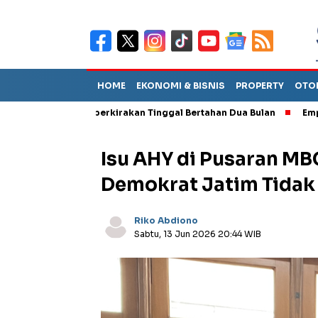
HOME
EKONOMI & BISNIS
PROPERTY
OTO
but TPA Diperkirakan Tinggal Bertahan Dua Bulan
Empat Pejabat
Isu AHY di Pusaran MB
Demokrat Jatim Tidak
Riko Abdiono
Sabtu, 13 Jun 2026 20:44 WIB