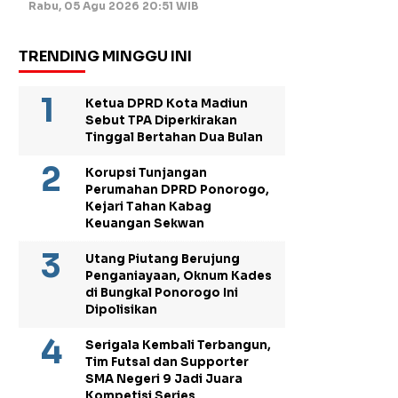
Rabu, 05 Agu 2026 20:51 WIB
TRENDING MINGGU INI
Ketua DPRD Kota Madiun
Sebut TPA Diperkirakan
Tinggal Bertahan Dua Bulan
Korupsi Tunjangan
Perumahan DPRD Ponorogo,
Kejari Tahan Kabag
Keuangan Sekwan
Utang Piutang Berujung
Penganiayaan, Oknum Kades
di Bungkal Ponorogo Ini
Dipolisikan
Serigala Kembali Terbangun,
Tim Futsal dan Supporter
SMA Negeri 9 Jadi Juara
Kompetisi Series