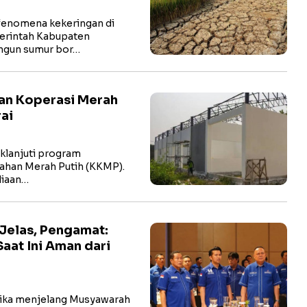
fenomena kekeringan di
erintah Kabupaten
ngun sumur bor…
an Koperasi Merah
ai
lanjuti program
rahan Merah Putih (KKMP).
diaan…
Jelas, Pengamat:
aat Ini Aman dari
ika menjelang Musyawarah