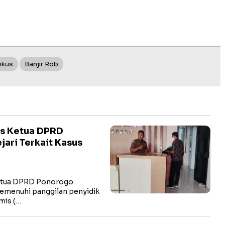
ikus
Banjir Rob
ks Ketua DPRD
ari Terkait Kasus
etua DPRD Ponorogo
memenuhi panggilan penyidik
mis (…