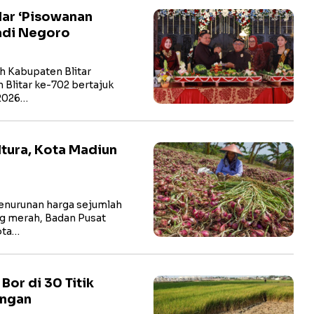
lar ‘Pisowanan
adi Negoro
 Kabupaten Blitar
 Blitar ke-702 bertajuk
 2026…
ltura, Kota Madiun
nurunan harga sejumlah
ng merah, Badan Pusat
ota…
or di 30 Titik
ingan