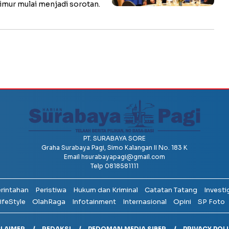
imur mulai menjadi sorotan.
PT. SURABAYA SORE
Graha Surabaya Pagi, Simo Kalangan II No. 183 K
Email
hsurabayapagi@gmail.com
Telp 0818581111
erintahan
Peristiwa
Hukum dan Kriminal
Catatan Tatang
Investi
ifeStyle
OlahRaga
Infotainment
Internasional
Opini
SP Foto
CLAIMER
REDAKSI
PEDOMAN MEDIA SIBER
PRIVACY POL