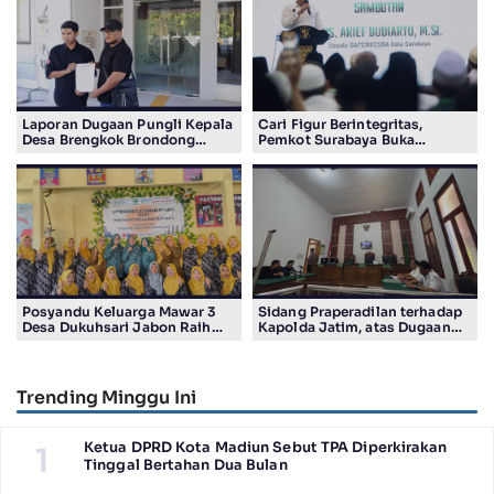
Laporan Dugaan Pungli Kepala
Cari Figur Berintegritas,
Desa Brengkok Brondong
Pemkot Surabaya Buka
Resmi Diterima Kejari
Pendaftaran Calon Pimpinan
Lamongan
BAZNAS Periode 2026–2031
Posyandu Keluarga Mawar 3
Sidang Praperadilan terhadap
Desa Dukuhsari Jabon Raih
Kapolda Jatim, atas Dugaan
Juara Harapan 1 Lomba
Salah Tahan Pimred Surabaya
Posyandu Berprestasi Tingkat
Pagi Raditya M. Khadaffi
Jawa Timur 2026
Trending Minggu Ini
Ketua DPRD Kota Madiun Sebut TPA Diperkirakan
1
Tinggal Bertahan Dua Bulan