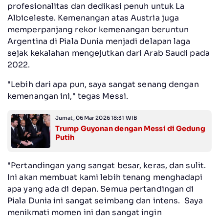
profesionalitas dan dedikasi penuh untuk La
Albiceleste. Kemenangan atas Austria juga
memperpanjang rekor kemenangan beruntun
Argentina di Piala Dunia menjadi delapan laga
sejak kekalahan mengejutkan dari Arab Saudi pada
2022.
"Lebih dari apa pun, saya sangat senang dengan
kemenangan ini," tegas Messi.
Jumat, 06 Mar 2026 18:31 WIB
Trump Guyonan dengan Messi di Gedung
Putih
"Pertandingan yang sangat besar, keras, dan sulit.
Ini akan membuat kami lebih tenang menghadapi
apa yang ada di depan. Semua pertandingan di
Piala Dunia ini sangat seimbang dan intens. Saya
menikmati momen ini dan sangat ingin