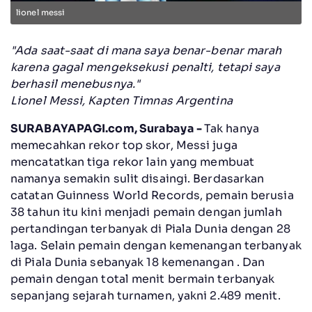
lionel messi
"Ada saat-saat di mana saya benar-benar marah
karena gagal mengeksekusi penalti, tetapi saya
berhasil menebusnya."
Lionel Messi, Kapten Timnas Argentina
SURABAYAPAGI.com, Surabaya -
Tak hanya
memecahkan rekor top skor, Messi juga
mencatatkan tiga rekor lain yang membuat
namanya semakin sulit disaingi. Berdasarkan
catatan Guinness World Records, pemain berusia
38 tahun itu kini menjadi pemain dengan jumlah
pertandingan terbanyak di Piala Dunia dengan 28
laga. Selain pemain dengan kemenangan terbanyak
di Piala Dunia sebanyak 18 kemenangan . Dan
pemain dengan total menit bermain terbanyak
sepanjang sejarah turnamen, yakni 2.489 menit.