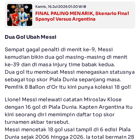
Kamis, 16 Jul 2026 01:20 WIB
FINAL PALING MENARIK, Skenario Final
Spanyol Versus Argentina
Dua Gol Ubah Messi
Sempat gagal penalti di menit ke-9, Messi
kemudian bikin dua gol masing-masing di menit
ke-39 dan di masa injury time babak kedua.
Dua gol itu membuat Messi menegaskan statusnya
sebagai top skor Piala Dunia sepanjang masa.
Pemilik 8 Ballon d'Or itu kini punya koleksi 18 gol!
Lionel Messi melewati catatan Miroslav Klose
dengan 16 gol di Piala Dunia. Kapten Argentina itu
kini seorang diri memimpin daftar top skor
turnamen akbar tersebut.
Messi mencetak 18 gol usai tampil di 6 edisi Piala
Dunia sejak 2006 hingga 2026. Ia total bermain 28