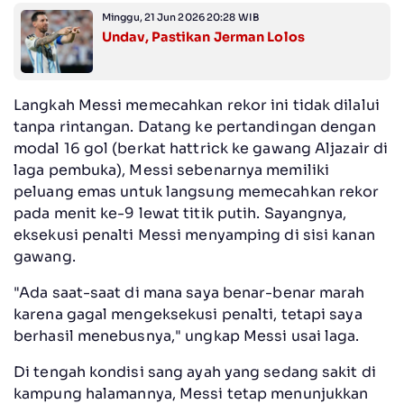
Minggu, 21 Jun 2026 20:28 WIB
Undav, Pastikan Jerman Lolos
Langkah Messi memecahkan rekor ini tidak dilalui
tanpa rintangan. Datang ke pertandingan dengan
modal 16 gol (berkat hattrick ke gawang Aljazair di
laga pembuka), Messi sebenarnya memiliki
peluang emas untuk langsung memecahkan rekor
pada menit ke-9 lewat titik putih. Sayangnya,
eksekusi penalti Messi menyamping di sisi kanan
gawang.
"Ada saat-saat di mana saya benar-benar marah
karena gagal mengeksekusi penalti, tetapi saya
berhasil menebusnya," ungkap Messi usai laga.
Di tengah kondisi sang ayah yang sedang sakit di
kampung halamannya, Messi tetap menunjukkan