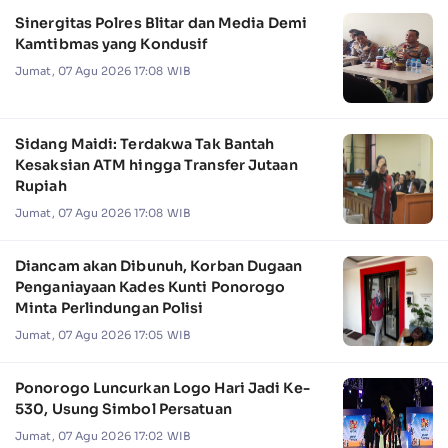
Sinergitas Polres Blitar dan Media Demi
Kamtibmas yang Kondusif
Jumat, 07 Agu 2026 17:08 WIB
Sidang Maidi: Terdakwa Tak Bantah
Kesaksian ATM hingga Transfer Jutaan
Rupiah
Jumat, 07 Agu 2026 17:08 WIB
Diancam akan Dibunuh, Korban Dugaan
Penganiayaan Kades Kunti Ponorogo
Minta Perlindungan Polisi
Jumat, 07 Agu 2026 17:05 WIB
Ponorogo Luncurkan Logo Hari Jadi Ke-
530, Usung Simbol Persatuan
Jumat, 07 Agu 2026 17:02 WIB