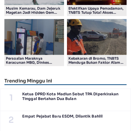
Musim Kemarau, Dam Jejeruk
Efektifkan Upaya Pemadaman,
Magetan Jadi Hidden Gem
TNBTS Tutup Total Akses
Gratis Bernuansa Alam
Wisata Kawasan Gunung
Bromo
Persoalan Maraknya
Kebakaran di Bromo, TNBTS
Keracunan MBG, Dinkes
Menduga Bukan Faktor Alam
Tulungagung Temukan
Tapi Aktivitas Manusia
Pelanggaran SOP
Trending Minggu Ini
Ketua DPRD Kota Madiun Sebut TPA Diperkirakan
1
Tinggal Bertahan Dua Bulan
Empat Pejabat Baru ESDM, Dilantik Bahlil
2