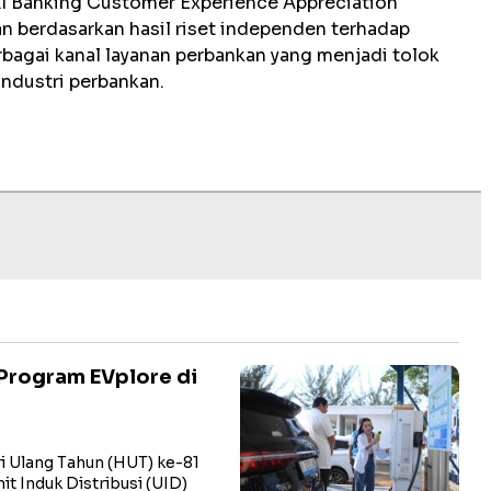
RI Banking Customer Experience Appreciation
 berdasarkan hasil riset independen terhadap
bagai kanal layanan perbankan yang menjadi tolok
industri perbankan.
Program EVplore di
i Ulang Tahun (HUT) ke-81
t Induk Distribusi (UID)