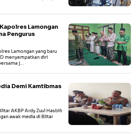
 Kapolres Lamongan
ma Pengurus
res Lamongan yang baru
hD menyempatkan diri
bersama j…
Media Demi Kamtibmas
litar AKBP Ardy Zuul Hasbih
ngan awak media di Blitar