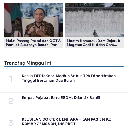
Bakal Dapat Insentif Rp300
Pasutri Viral ke Rumah
Ribu
Aman Kota Surabaya
Mulai Pasang Portal dan CCTV,
Musim Kemarau, Dam Jejeruk
Pemkot Surabaya Benahi Parkir
Magetan Jadi Hidden Gem
Makam Keputih
Gratis Bernuansa Alam
Trending Minggu Ini
Ketua DPRD Kota Madiun Sebut TPA Diperkirakan
1
Tinggal Bertahan Dua Bulan
Empat Pejabat Baru ESDM, Dilantik Bahlil
2
KEUSILAN DOKTER BENI, ARAHKAN PASIEN KE
3
KAMAR JENASAH, DISOROT