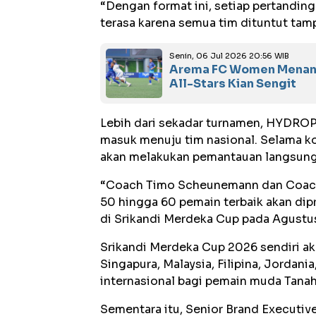
“Dengan format ini, setiap pertanding
terasa karena semua tim dituntut tampil
Senin, 06 Jul 2026 20:56 WIB
Arema FC Women Menang 
All-Stars Kian Sengit
Lebih dari sekadar turnamen, HYDROP
masuk menuju tim nasional. Selama ko
akan melakukan pemantauan langsung
“Coach Timo Scheunemann dan Coach 
50 hingga 60 pemain terbaik akan di
di Srikandi Merdeka Cup pada Agustu
Srikandi Merdeka Cup 2026 sendiri akan
Singapura, Malaysia, Filipina, Jordan
internasional bagi pemain muda Tanah 
Sementara itu, Senior Brand Execut