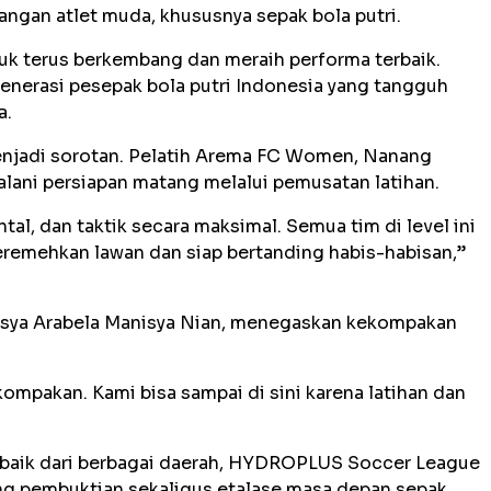
ngan atlet muda, khususnya sepak bola putri.
uk terus berkembang dan meraih performa terbaik.
generasi pesepak bola putri Indonesia yang tangguh
a.
 menjadi sorotan. Pelatih Arema FC Women, Nanang
alani persiapan matang melalui pemusatan latihan.
al, dan taktik secara maksimal. Semua tim di level ini
meremehkan lawan dan siap bertanding habis-habisan,”
sya Arabela Manisya Nian, menegaskan kekompakan
kompakan. Kami bisa sampai di sini karena latihan dan
erbaik dari berbagai daerah, HYDROPLUS Soccer League
ang pembuktian sekaligus etalase masa depan sepak