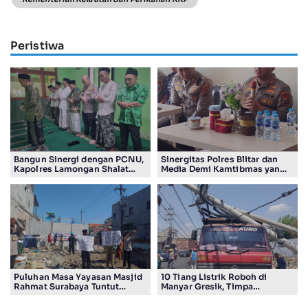
Peristiwa
Bangun Sinergi dengan PCNU,
Sinergitas Polres Blitar dan
Kapolres Lamongan Shalat
Media Demi Kamtibmas yang
Ashar Berjamaah Bersama
Kondusif
Pengurus
Puluhan Masa Yayasan Masjid
10 Tiang Listrik Roboh di
Rahmat Surabaya Tuntut
Manyar Gresik, Timpa
Pengembalian Tanah Wakaf di
Kendaraan Proyek dan
Pandigiling
Lumpuhkan Lalu Lintas