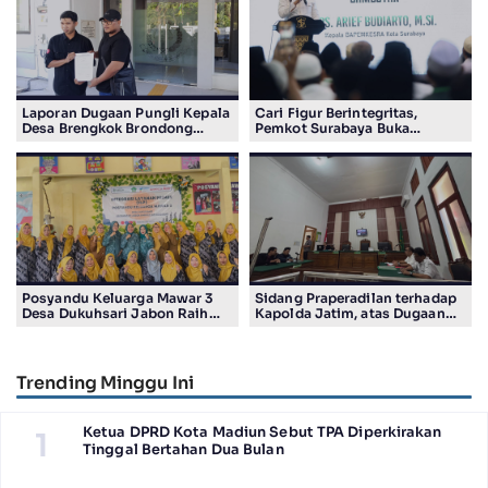
Laporan Dugaan Pungli Kepala
Cari Figur Berintegritas,
Desa Brengkok Brondong
Pemkot Surabaya Buka
Resmi Diterima Kejari
Pendaftaran Calon Pimpinan
Lamongan
BAZNAS Periode 2026–2031
Posyandu Keluarga Mawar 3
Sidang Praperadilan terhadap
Desa Dukuhsari Jabon Raih
Kapolda Jatim, atas Dugaan
Juara Harapan 1 Lomba
Salah Tahan Pimred Surabaya
Posyandu Berprestasi Tingkat
Pagi Raditya M. Khadaffi
Jawa Timur 2026
Trending Minggu Ini
Ketua DPRD Kota Madiun Sebut TPA Diperkirakan
1
Tinggal Bertahan Dua Bulan