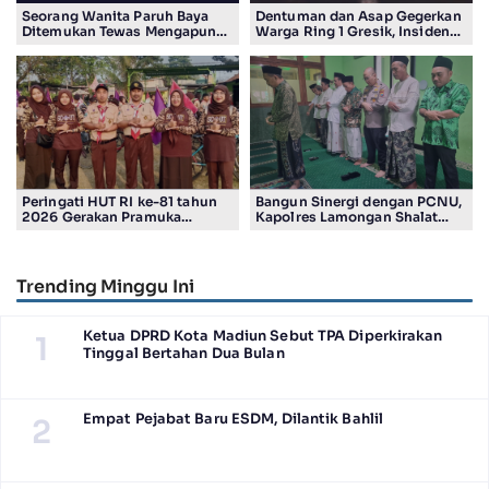
Seorang Wanita Paruh Baya
Dentuman dan Asap Gegerkan
Ditemukan Tewas Mengapung
Warga Ring 1 Gresik, Insiden
di Kolam Ikan Koi
Diduga Terjadi di Smelter PT
Smelting
Peringati HUT RI ke-81 tahun
Bangun Sinergi dengan PCNU,
2026 Gerakan Pramuka
Kapolres Lamongan Shalat
Kwartir Ranting Jabon, Gelar
Ashar Berjamaah Bersama
RALLY HIKING, Trophy bergilir
Pengurus
Camat Jabon
Trending Minggu Ini
Ketua DPRD Kota Madiun Sebut TPA Diperkirakan
1
Tinggal Bertahan Dua Bulan
Empat Pejabat Baru ESDM, Dilantik Bahlil
2