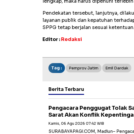
lengkap, maka harus dipenuhi terlebih
Pendekatan tersebut, lanjutnya, dila
layanan publik dan kepatuhan terhadap
SPPG tetap berjalan sesuai ketentuan
Editor :
Redaksi
Tag :
Pemprov Jatim
Emil Dardak
Berita Terbaru
Pengacara Penggugat Tolak Sa
Sarat Akan Konflik Kepenting
Kamis, 06 Agu 2026 07:42 WIB
‎‎SURABAYAPAGI.COM, Madiun– Pengaca