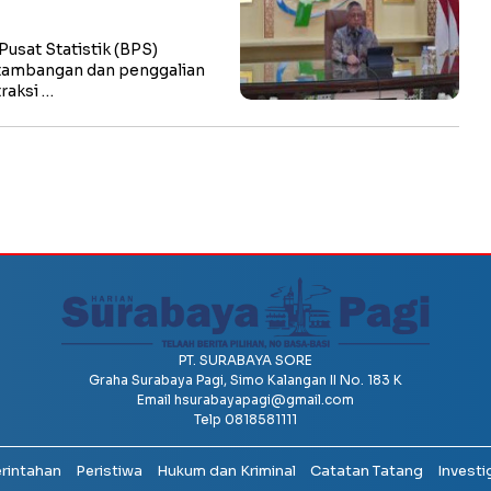
sat Statistik (BPS)
tambangan dan penggalian
raksi …
PT. SURABAYA SORE
Graha Surabaya Pagi, Simo Kalangan II No. 183 K
Email
hsurabayapagi@gmail.com
Telp 0818581111
erintahan
Peristiwa
Hukum dan Kriminal
Catatan Tatang
Investi