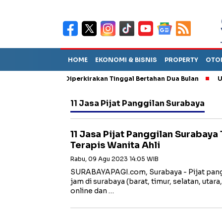
HOME
EKONOMI & BISNIS
PROPERTY
OTO
un Sebut TPA Diperkirakan Tinggal Bertahan Dua Bulan
Utang P
11 Jasa Pijat Panggilan Surabaya
11 Jasa Pijat Panggilan Surabaya
Terapis Wanita Ahli
Rabu, 09 Agu 2023 14:05 WIB
SURABAYAPAGI.com, Surabaya - Pijat pangg
jam di surabaya (barat, timur, selatan, utar
online dan …