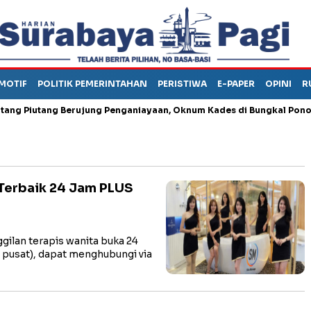
MOTIF
POLITIK PEMERINTAHAN
PERISTIWA
E-PAPER
OPINI
R
iutang Berujung Penganiayaan, Oknum Kades di Bungkal Ponorogo I
 Terbaik 24 Jam PLUS
ilan terapis wanita buka 24
a, pusat), dapat menghubungi via