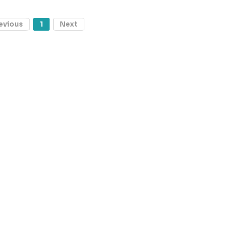
evious
1
Next