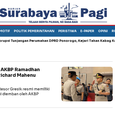
MOTIF
POLITIK PEMERINTAHAN
PERISTIWA
E-PAPER
OPINI
R
 Tunjangan Perumahan DPRD Ponorogo, Kejari Tahan Kabag Keuan
i, AKBP Ramadhan
Richard Mahenu
esor Gresik resmi memiliki
ini diemban oleh AKBP