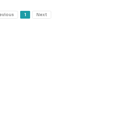
evious
1
Next