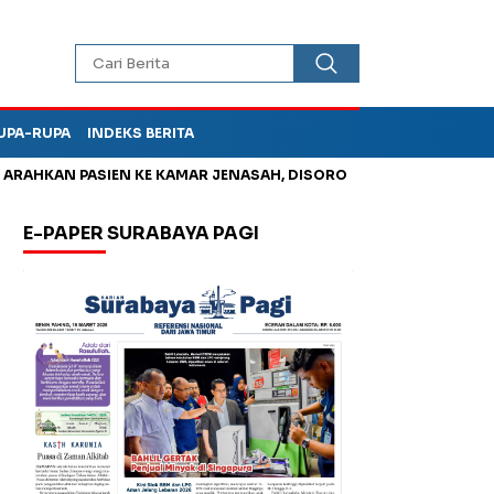
UPA-RUPA
INDEKS BERITA
AHKAN PASIEN KE KAMAR JENASAH, DISOROT
Jadi Otak Mark U
E-PAPER SURABAYA PAGI