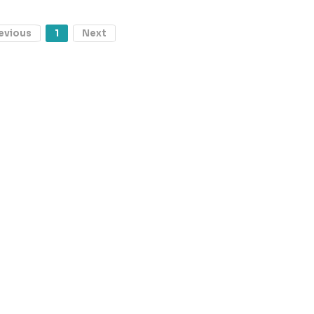
evious
1
Next