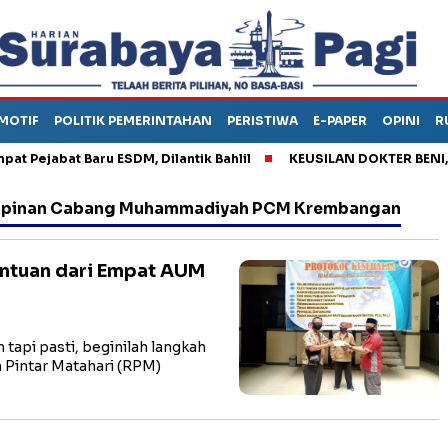
MOTIF
POLITIK PEMERINTAHAN
PERISTIWA
E-PAPER
OPINI
R
Pejabat Baru ESDM, Dilantik Bahlil
KEUSILAN DOKTER BENI, AR
mpinan Cabang Muhammadiyah PCM Krembangan
antuan dari Empat AUM
pi pasti, beginilah langkah
Pintar Matahari (RPM)