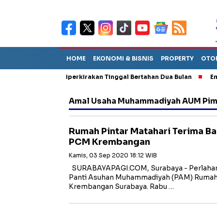
HOME
EKONOMI & BISNIS
PROPERTY
OTO
un Sebut TPA Diperkirakan Tinggal Bertahan Dua Bulan
Empat 
Amal Usaha Muhammadiyah AUM Pi
Rumah Pintar Matahari Terima B
PCM Krembangan
Kamis, 03 Sep 2020 18:12 WIB
SURABAYAPAGI.COM, Surabaya - Perlahan ta
Panti Asuhan Muhammadiyah (PAM) Rumah 
Krembangan Surabaya. Rabu …