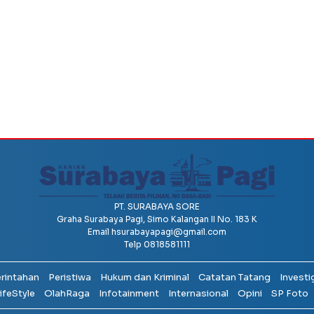
PT. SURABAYA SORE
Graha Surabaya Pagi, Simo Kalangan II No. 183 K
Email
hsurabayapagi@gmail.com
Telp 0818581111
erintahan
Peristiwa
Hukum dan Kriminal
Catatan Tatang
Investi
ifeStyle
OlahRaga
Infotainment
Internasional
Opini
SP Foto