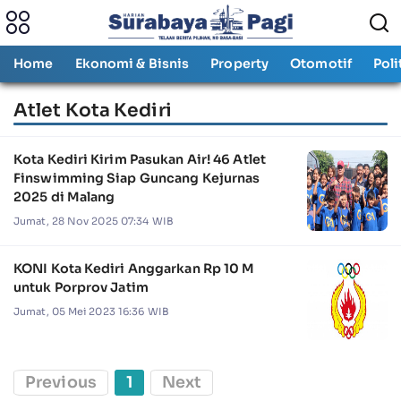
Home
Ekonomi & Bisnis
Property
Otomotif
Poli
Atlet Kota Kediri
Kota Kediri Kirim Pasukan Air! 46 Atlet
Finswimming Siap Guncang Kejurnas
2025 di Malang
Jumat, 28 Nov 2025 07:34 WIB
KONI Kota Kediri Anggarkan Rp 10 M
untuk Porprov Jatim
Jumat, 05 Mei 2023 16:36 WIB
Previous
1
Next