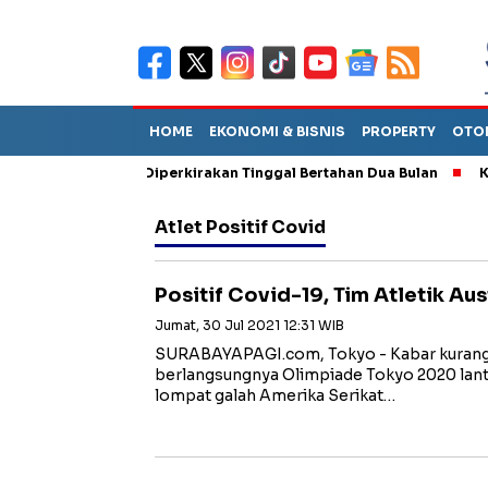
HOME
EKONOMI & BISNIS
PROPERTY
OTO
un Sebut TPA Diperkirakan Tinggal Bertahan Dua Bulan
Korups
Atlet Positif Covid
Positif Covid-19, Tim Atletik Aus
Jumat, 30 Jul 2021 12:31 WIB
SURABAYAPAGI.com, Tokyo - Kabar kurang
berlangsungnya Olimpiade Tokyo 2020 lant
lompat galah Amerika Serikat…