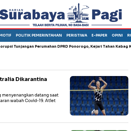
MOTIF
POLITIK PEMERINTAHAN
PERISTIWA
E-PAPER
OPINI
R
i Tunjangan Perumahan DPRD Ponorogo, Kejari Tahan Kabag Keua
tralia Dikarantina
 menyenangkan datang saat
aran wabah Covid-19. Atlet