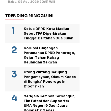
Rabu, 05 Agu 2026 20:51 WIB
TRENDING MINGGU INI
Ketua DPRD Kota Madiun
Sebut TPA Diperkirakan
Tinggal Bertahan Dua Bulan
Korupsi Tunjangan
Perumahan DPRD Ponorogo,
Kejari Tahan Kabag
Keuangan Sekwan
Utang Piutang Berujung
Penganiayaan, Oknum Kades
di Bungkal Ponorogo Ini
Dipolisikan
Serigala Kembali Terbangun,
Tim Futsal dan Supporter
SMA Negeri 9 Jadi Juara
Kompetisi Series