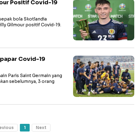
mour Positif Covid-19
epak bola Skotlandia
ly Gilmour positif Covid-19.
rpapar Covid-19
n Paris Saint Germain yang
akan sebelumnya, 3 orang
evious
1
Next