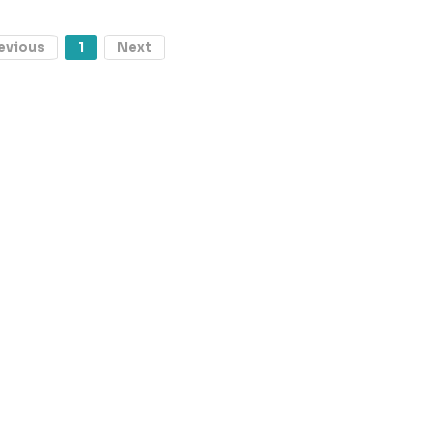
evious
1
Next