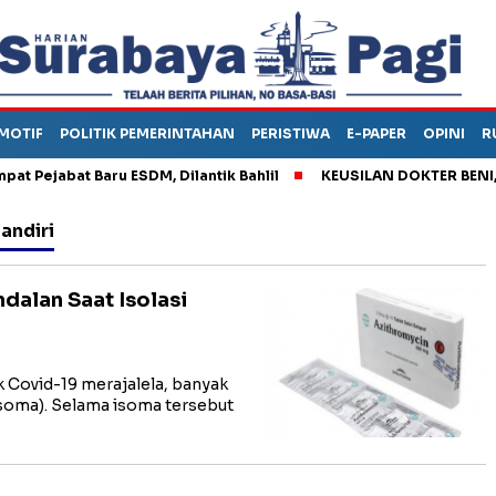
MOTIF
POLITIK PEMERINTAHAN
PERISTIWA
E-PAPER
OPINI
R
ejabat Baru ESDM, Dilantik Bahlil
KEUSILAN DOKTER BENI, ARA
andiri
dalan Saat Isolasi
Covid-19 merajalela, banyak
Isoma). Selama isoma tersebut