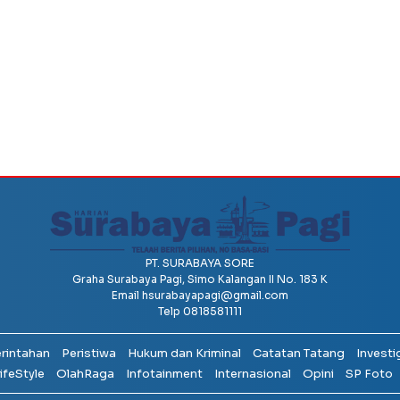
PT. SURABAYA SORE
Graha Surabaya Pagi, Simo Kalangan II No. 183 K
Email
hsurabayapagi@gmail.com
Telp 0818581111
erintahan
Peristiwa
Hukum dan Kriminal
Catatan Tatang
Investi
ifeStyle
OlahRaga
Infotainment
Internasional
Opini
SP Foto