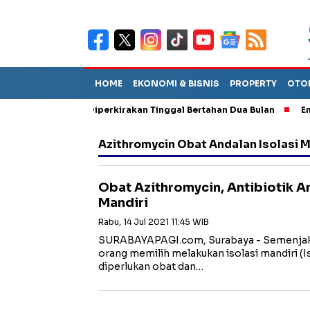
HOME
EKONOMI & BISNIS
PROPERTY
OTO
un Sebut TPA Diperkirakan Tinggal Bertahan Dua Bulan
Empat P
Azithromycin Obat Andalan Isolasi M
Obat Azithromycin, Antibiotik An
Mandiri
Rabu, 14 Jul 2021 11:45 WIB
SURABAYAPAGI.com, Surabaya - Semenjak 
orang memilih melakukan isolasi mandiri (
diperlukan obat dan…