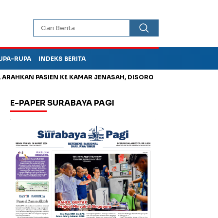
UPA-RUPA
INDEKS BERITA
HKAN PASIEN KE KAMAR JENASAH, DISOROT
Jadi Otak Mark Up
E-PAPER SURABAYA PAGI