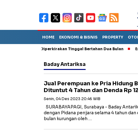
HOME
EKONOMI & BISNIS
PROPERTY
OTO
un Sebut TPA Diperkirakan Tinggal Bertahan Dua Bulan
Empat P
Baday Antariksa
Jual Perempuan ke Pria Hidung B
Dituntut 4 Tahun dan Denda Rp 12
Senin, 04 Des 2023 20:46 WIB
SURABAYAPAGI, Surabaya - Baday Antariksa
dengan Pidana penjara selama 4 tahun dan 
bulan kurungan oleh …