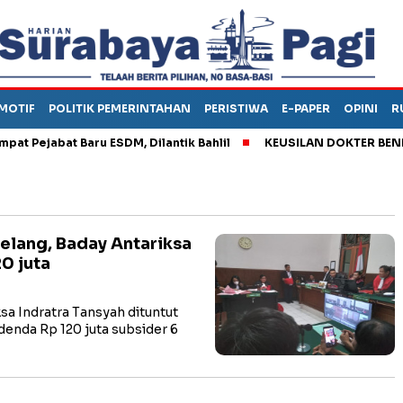
MOTIF
POLITIK PEMERINTAHAN
PERISTIWA
E-PAPER
OPINI
R
ejabat Baru ESDM, Dilantik Bahlil
KEUSILAN DOKTER BENI, AR
elang, Baday Antariksa
0 juta
 Indratra Tansyah dituntut
denda Rp 120 juta subsider 6