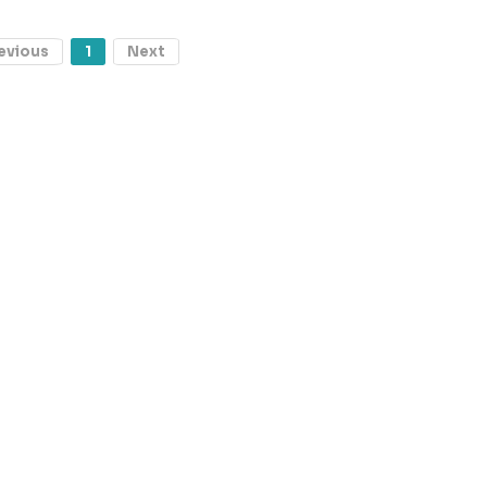
evious
1
Next