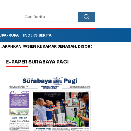
UPA-RUPA
INDEKS BERITA
AHKAN PASIEN KE KAMAR JENASAH, DISOROT
Jadi Otak Mark U
E-PAPER SURABAYA PAGI