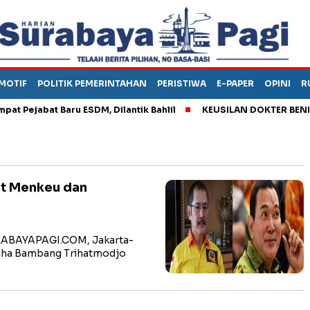
MOTIF
POLITIK PEMERINTAHAN
PERISTIWA
E-PAPER
OPINI
R
Pejabat Baru ESDM, Dilantik Bahlil
KEUSILAN DOKTER BENI, AR
at Menkeu dan
RABAYAPAGI.COM, Jakarta-
saha Bambang Trihatmodjo