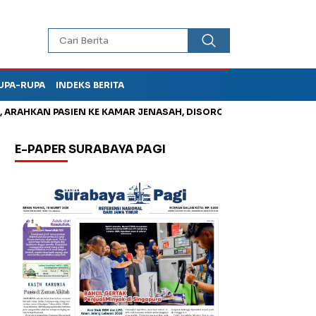
UPA-RUPA
INDEKS BERITA
AHKAN PASIEN KE KAMAR JENASAH, DISOROT
Jadi Otak Mark U
E-PAPER SURABAYA PAGI