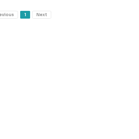
evious
1
Next