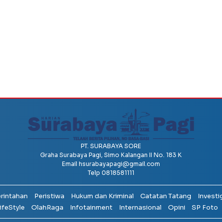
PT. SURABAYA SORE
Graha Surabaya Pagi, Simo Kalangan II No. 183 K
Email
hsurabayapagi@gmail.com
Telp 0818581111
erintahan
Peristiwa
Hukum dan Kriminal
Catatan Tatang
Investi
ifeStyle
OlahRaga
Infotainment
Internasional
Opini
SP Foto