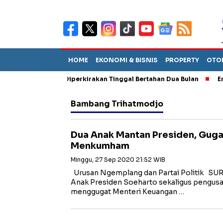
HOME
EKONOMI & BISNIS
PROPERTY
OTO
iun Sebut TPA Diperkirakan Tinggal Bertahan Dua Bulan
Empat 
Bambang Trihatmodjo
Dua Anak Mantan Presiden, Gug
Menkumham
Minggu, 27 Sep 2020 21:52 WIB
Urusan Ngemplang dan Partai Politik SU
Anak Presiden Soeharto sekaligus pengu
menggugat Menteri Keuangan …