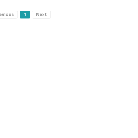
evious
1
Next