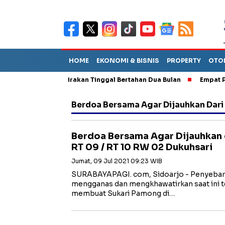
HOME
EKONOMI & BISNIS
PROPERTY
OTO
but TPA Diperkirakan Tinggal Bertahan Dua Bulan
Empat Pejaba
Berdoa Bersama Agar Dijauhkan Dari
Berdoa Bersama Agar Dijauhkan d
RT 09 / RT 10 RW 02 Dukuhsari
Jumat, 09 Jul 2021 09:23 WIB
SURABAYAPAGI. com, Sidoarjo - Penyebara
mengganas dan mengkhawatirkan saat ini te
membuat Sukari Pamong di…